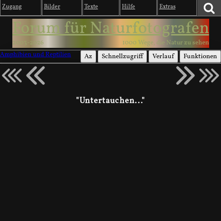
Zugang
Bilder
Texte
Hilfe
Extras
Forum für Naturfotografen
2003-2026
1000 Wege, die Natur zu sehen
Amphibien und Reptilien
Az
Schnellzugriff
Verlauf
Funktionen
"Untertauchen..."