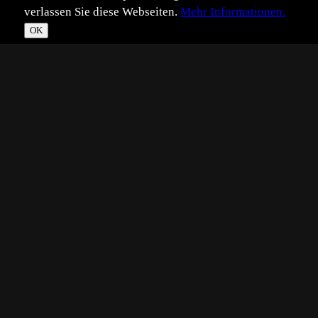
verlassen Sie diese Webseiten.
Mehr Informationen.
OK
*
**
***
****
Vollbild
Bild teilen
Eingestellt:
2025-08-08
©
Benutzer 475414
...werde ich mal für den Monat,wieder einmal fällt der
Wettbewerb für Amphibien und Reptilien aus, obwohl
genügend Bilder eingestellt sind.
Warum macht man nicht einfach die Platzierungen bis
zb.Platz 10?
Auch sind mal wieder Blumenbilder im Wettbewerb in der