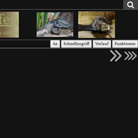
fen
u sehen
Az
Schnellzugriff
Verlauf
Funktionen