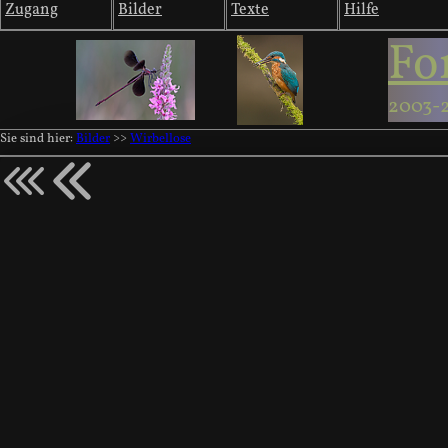
Zugang
Bilder
Texte
Hilfe
Fo
2003-
Sie sind hier:
Bilder
>>
Wirbellose