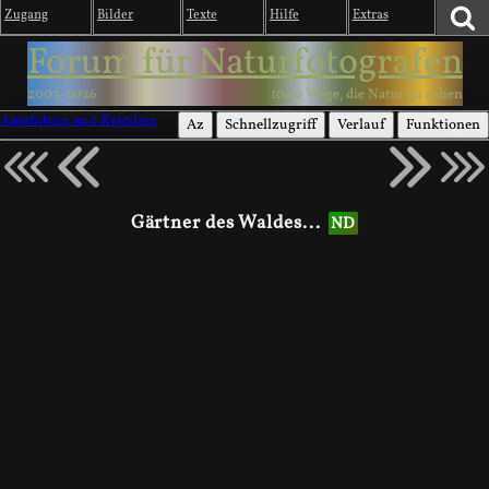
Zugang
Bilder
Texte
Hilfe
Extras
Forum für Naturfotografen
2003-2026
1000 Wege, die Natur zu sehen
Amphibien und Reptilien
Az
Schnellzugriff
Verlauf
Funktionen
Gärtner des Waldes...