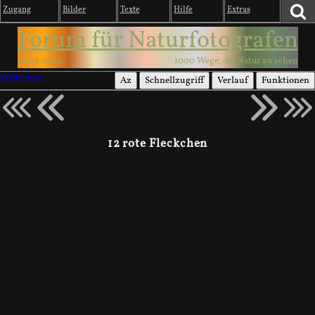
Zugang
Bilder
Texte
Hilfe
Extras
Forum für Naturfotografen
2003-2026
1000 Wege, die Natur zu sehen
Wirbellose
Az
Schnellzugriff
Verlauf
Funktionen
12 rote Fleckchen