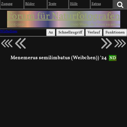
Zugang
Bilder
Texte
Hilfe
Extras
Forum für Naturfotografen
2003-2026
1000 Wege, die Natur zu sehen
Wirbellose
Az
Schnellzugriff
Verlauf
Funktionen
Menemerus semilimbatus (Weibchen)) '24