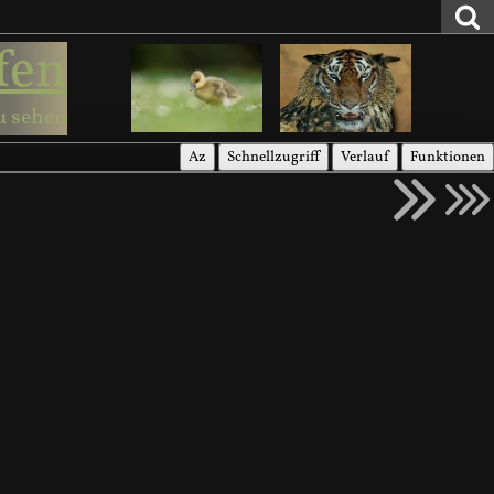
fen
u sehen
Az
Schnellzugriff
Verlauf
Funktionen