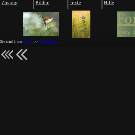
Zugang
Bilder
Texte
Hilfe
Fo
2003-
Sie sind hier:
Bilder
>>
Wirbellose