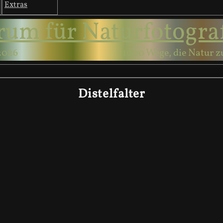
Extras
rum für Naturfotogra
2026
1000 Wege, die Natur z
Distelfalter