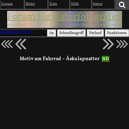
Zugang
Bilder
Texte
Hilfe
Extras
Forum für Naturfotografen
2003-2026
1000 Wege, die Natur zu sehen
Rund um die Natur
Az
Schnellzugriff
Verlauf
Funktionen
Motiv am Fahrrad - Äskulapnatter