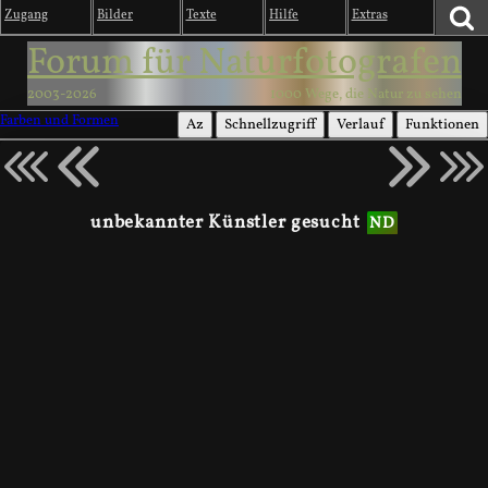
Zugang
Bilder
Texte
Hilfe
Extras
Forum für Naturfotografen
2003-2026
1000 Wege, die Natur zu sehen
Farben und Formen
Az
Schnellzugriff
Verlauf
Funktionen
unbekannter Künstler gesucht