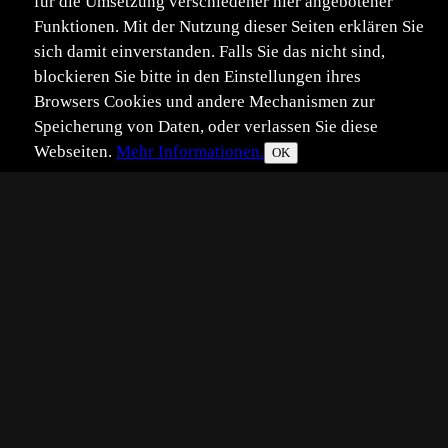
für die Umsetzung verschiedener hier angebotener
Funktionen. Mit der Nutzung dieser Seiten erklären Sie
sich damit einverstanden. Falls Sie das nicht sind,
blockieren Sie bitte in den Einstellungen ihres
Browsers Cookies und andere Mechanismen zur
Speicherung von Daten, oder verlassen Sie diese
Webseiten.
Mehr Informationen.
*
**
***
****
Vollbild
Bild teilen
OK
Eingestellt:
2023-09-01
Aufgenommen:
2023-09-01
KG
©
Kerstin Göthel
Diesen "Fußabdruck" habe ich an meiner Fensterscheibe
gefunden. Weiß jemand, was ich das sehe??
Sicher ein Gelege? Aber von wem? Es ist 4,5cm lang.
LG Kerstin
Im Anhang noch etwas Größer!