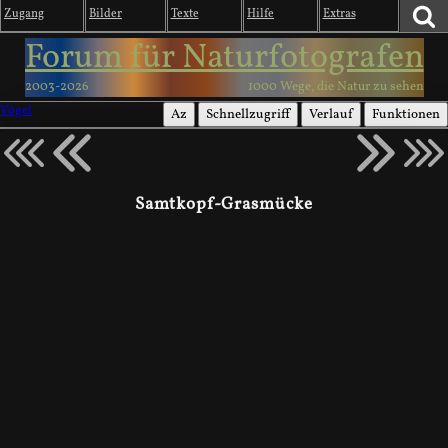
Zugang
Bilder
Texte
Hilfe
Extras
Forum für Naturfotografen
2003-2026
1000 Wege, die Natur zu sehen
Vögel
Az
Schnellzugriff
Verlauf
Funktionen
Samtkopf-Grasmücke