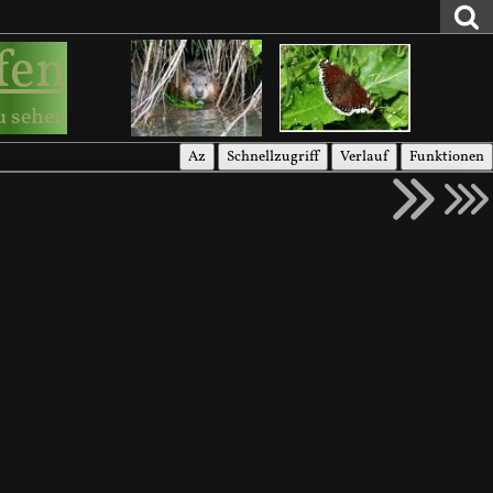
fen
u sehen
Az
Schnellzugriff
Verlauf
Funktionen