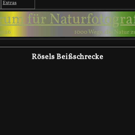
Extras
rum für Naturfotogra
2026
1000 Wege, die Natur z
Rösels Beißschrecke