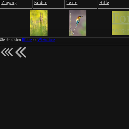
Zugang
Bilder
Texte
Hilfe
Fo
2003-
Sie sind hier:
Bilder
>>
Wirbellose