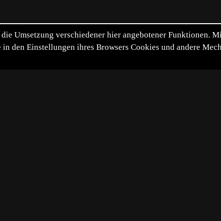
die Umsetzung verschiedener hier angebotener Funktionen. Mit 
itte in den Einstellungen ihres Browsers Cookies und andere Me
*
**
***
****
Diashow
Vollbild
Bild teilen
22-04-27
atzierung: 15
Zu den Tophits
Techn