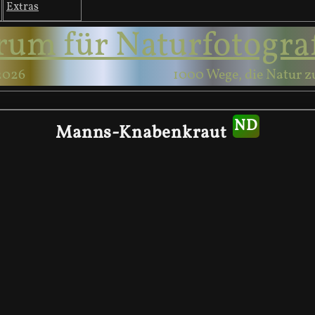
Extras
rum für Naturfotogra
2026
1000 Wege, die Natur z
Manns-Knabenkraut