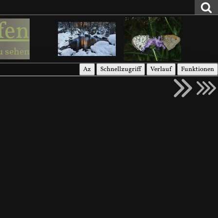
fen
u sehen
Az
Schnellzugriff
Verlauf
Funktionen