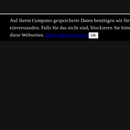
Auf ihrem Computer gespeicherte Daten benötigen wir für 
einverstanden. Falls Sie das nicht sind, blockieren Sie b
diese Webseiten.
Mehr Informationen.
OK
Eingestellt:
2022-04-29
Aufgenommen:
20
RS
©
Ralf Spichala
.., im Frühlingswald...!
Platzierungen:
Beste Tophit-Pl