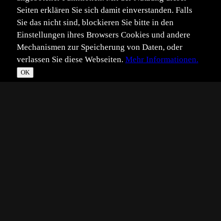
Seiten erklären Sie sich damit einverstanden. Falls
Sie das nicht sind, blockieren Sie bitte in den
Einstellungen ihres Browsers Cookies und andere
Mechanismen zur Speicherung von Daten, oder
verlassen Sie diese Webseiten.
Mehr Informationen.
OK
*
**
***
****
Vollbild
Bild teilen
Eingestellt:
2008-11-20
SH
©
Sebastian Hennigs
...aus Brandenburg. Die können bei Störung ziemlich
agressiv sein.