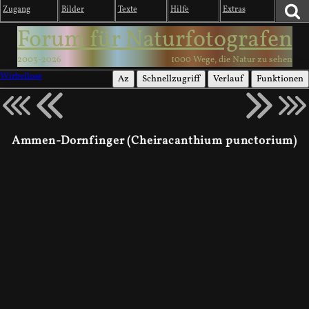
Zugang
Bilder
Texte
Hilfe
Extras
Forum für Naturfotografen
2003-2026
1000 Wege, die Natur zu sehen
Wirbellose
Az
Schnellzugriff
Verlauf
Funktionen
Ammen-Dornfinger (Cheiracanthium punctorium)