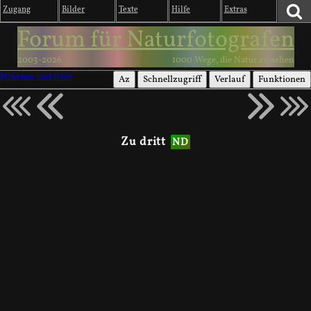
Zugang
Bilder
Texte
Hilfe
Extras
Forum für Naturfotografen
2003-2026
1000 Wege, die Natur zu sehen
Pflanzen und Pilze
Az
Schnellzugriff
Verlauf
Funktionen
Zu dritt