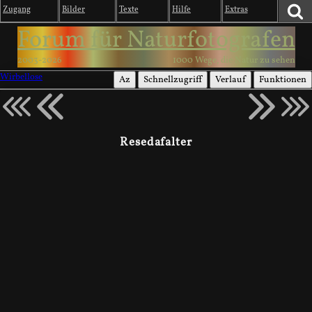
Zugang
Bilder
Texte
Hilfe
Extras
Forum für Naturfotografen
2003-2026
1000 Wege, die Natur zu sehen
Wirbellose
Az
Schnellzugriff
Verlauf
Funktionen
Resedafalter