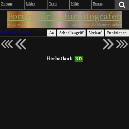
Zugang
Bilder
Texte
Hilfe
Extras
Forum für Naturfotografen
2003-2026
1000 Wege, die Natur zu sehen
Farben und Formen
Az
Schnellzugriff
Verlauf
Funktionen
Herbstlaub