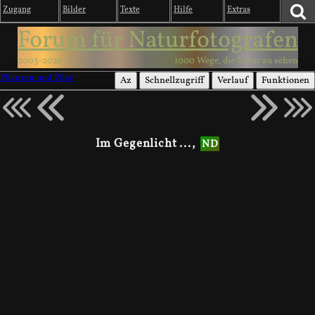
Zugang
Bilder
Texte
Hilfe
Extras
Forum für Naturfotografen
2003-2026
1000 Wege, die Natur zu sehen
Pflanzen und Pilze
Az
Schnellzugriff
Verlauf
Funktionen
Im Gegenlicht ...,