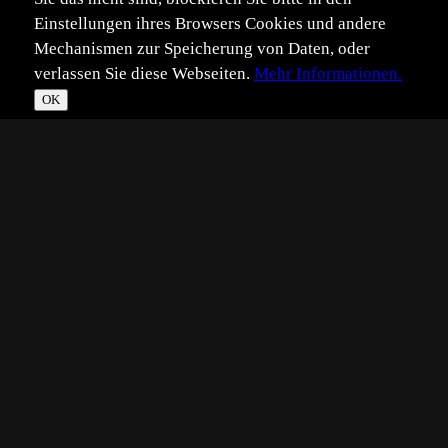
Einstellungen ihres Browsers Cookies und andere
Mechanismen zur Speicherung von Daten, oder
verlassen Sie diese Webseiten.
Mehr Informationen.
OK
*
**
***
****
Vollbild
Bild teilen
Eingestellt:
2020-02-13
Aufgenommen:
2019-03-20
©
Vera Schalberger
... präsentierte sich dieser " Damenchor " von seiner
schönsten Seite.
Bevor bald die neuen Küchenschellen zu bewundern sind,
muß aauf der Festplatte noch ein wenig Platz gemacht