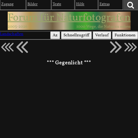
Zugang
Bilder
Texte
Hilfe
Extras
Forum für Naturfotografen
2003-2026
1000 Wege, die Natur zu sehen
Landschaften
Az
Schnellzugriff
Verlauf
Funktionen
°°° Gegenlicht °°°