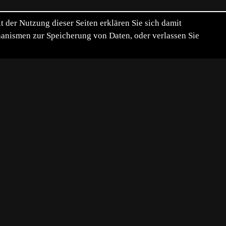
der Nutzung dieser Seiten erklären Sie sich damit
chanismen zur Speicherung von Daten, oder verlassen Sie
Größe
153.9 kB
980
x
624
Pixel.