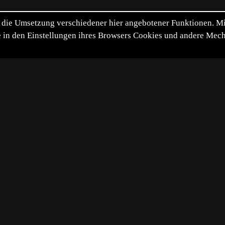
die Umsetzung verschiedener hier angebotener Funktionen. Mit 
itte in den Einstellungen ihres Browsers Cookies und andere Me
*
**
***
****
Vollbild
Bild teilen
überraschend fast vor meinen Füßen
12 durch Benutzer
649 durch Gäste