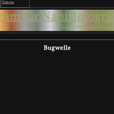
Extras
rum für Naturfotogra
2026
1000 Wege, die Natur z
Bugwelle