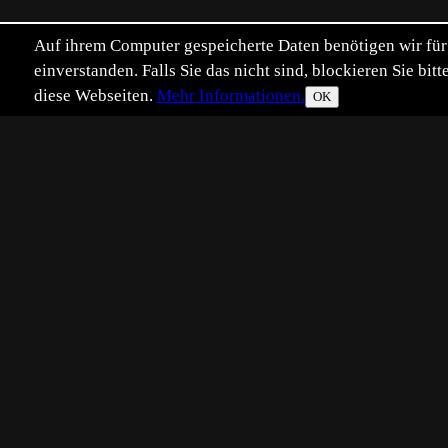
Auf ihrem Computer gespeicherte Daten benötigen wir für 
einverstanden. Falls Sie das nicht sind, blockieren Sie b
diese Webseiten.
Mehr Informationen.
OK
Eingestellt:
2005-06-29
HB
©
Hinrich Bäsemann
die weibliche Reiherente landete 
Ansichten: