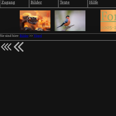
Zugang
Bilder
Texte
Hilfe
Fo
2003-
Sie sind hier:
Bilder
>>
Vögel