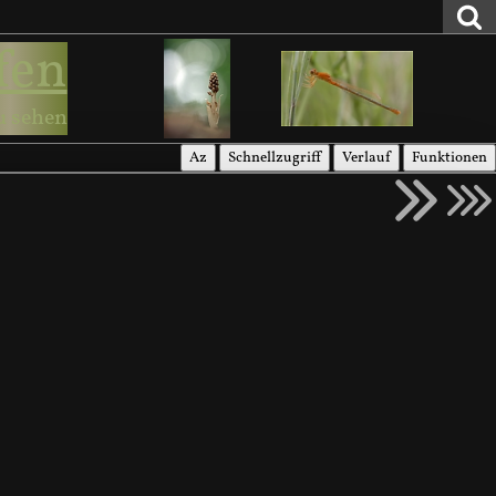
fen
u sehen
Az
Schnellzugriff
Verlauf
Funktionen