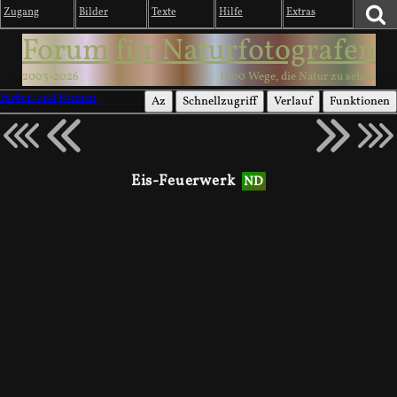
Zugang
Bilder
Texte
Hilfe
Extras
Forum für Naturfotografen
2003-2026
1000 Wege, die Natur zu sehen
Farben und Formen
Az
Schnellzugriff
Verlauf
Funktionen
Eis-Feuerwerk