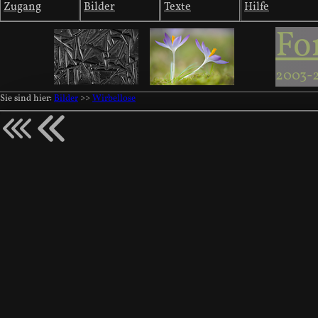
Zugang
Bilder
Texte
Hilfe
Fo
2003-
Sie sind hier:
Bilder
>>
Wirbellose