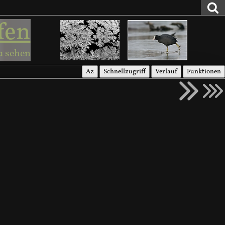
fen
u sehen
Az
Schnellzugriff
Verlauf
Funktionen