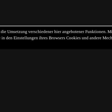
die Umsetzung verschiedener hier angebotener Funktionen. Mit 
itte in den Einstellungen ihres Browsers Cookies und andere Me
*
**
***
****
Vollbild
Bild teilen
9-08-23