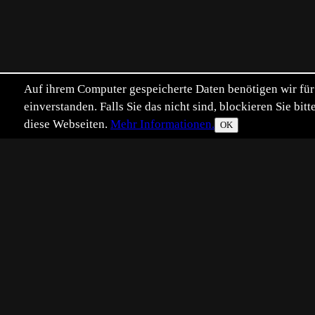
Auf ihrem Computer gespeicherte Daten benötigen wir für 
einverstanden. Falls Sie das nicht sind, blockieren Sie b
diese Webseiten.
Mehr Informationen.
OK
Eingestellt:
2019-10-27
Aufgenommen:
201
©
Kai Rösler