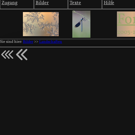
Zugang
Bilder
Texte
Hilfe
Fo
2003-
Sie sind hier:
Bilder
>>
Landschaften