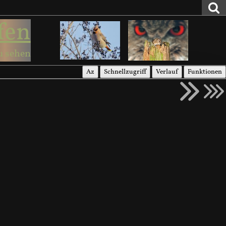
fen
u sehen
Az
Schnellzugriff
Verlauf
Funktionen