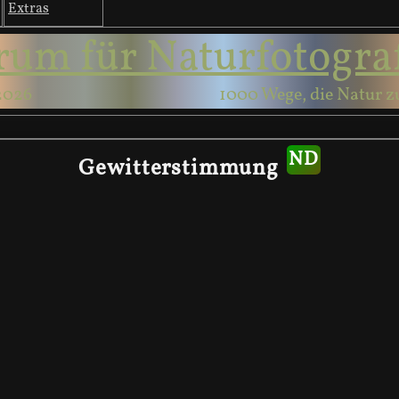
Extras
rum für Naturfotogra
2026
1000 Wege, die Natur z
Gewitterstimmung