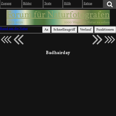
Zugang
Bilder
Texte
Hilfe
Extras
Forum für Naturfotografen
2003-2026
1000 Wege, die Natur zu sehen
Rund um die Natur
Az
Schnellzugriff
Verlauf
Funktionen
Badhairday