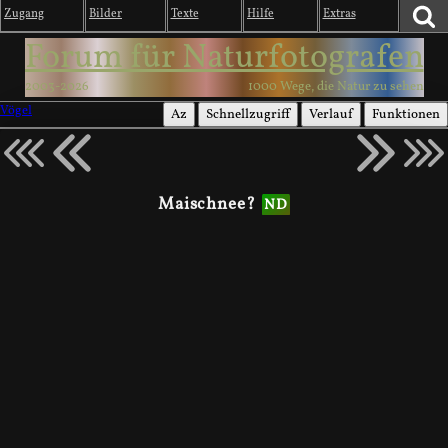
Zugang
Bilder
Texte
Hilfe
Extras
Forum für Naturfotografen
2003-2026
1000 Wege, die Natur zu sehen
Vögel
Az
Schnellzugriff
Verlauf
Funktionen
Maischnee?