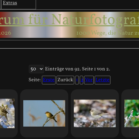
Extras
rum für Naturfotogra
2026
1000 Wege, die Natur z
Einträge von 92. Seite 1 von 2.
Seite:
Erste
Zurück
1
2
Vor
Letzte