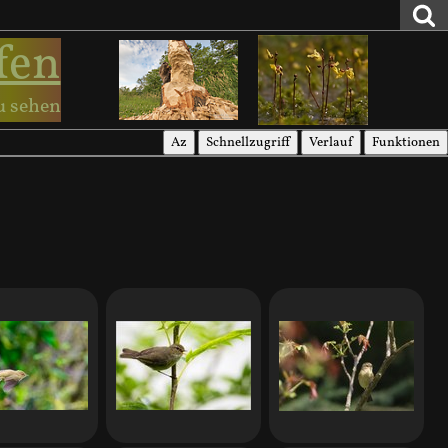
fen
u sehen
Az
Schnellzugriff
Verlauf
Funktionen