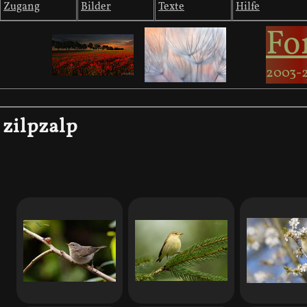
Zugang
Bilder
Texte
Hilfe
Fo
2003-
zilpzalp