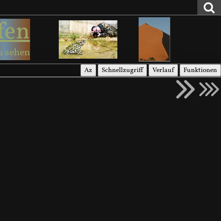
fen
u sehen
Az
Schnellzugriff
Verlauf
Funktionen