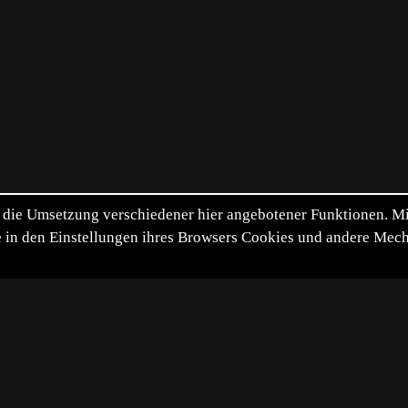
die Umsetzung verschiedener hier angebotener Funktionen. Mit 
itte in den Einstellungen ihres Browsers Cookies und andere Me
*
**
***
****
Vollbild
Bild teilen