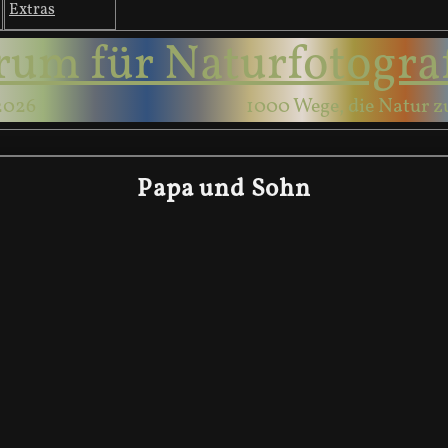
Extras
rum für Naturfotogra
2026
1000 Wege, die Natur z
Papa und Sohn