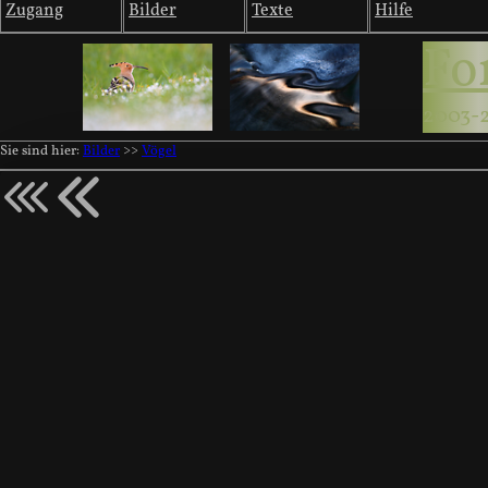
Zugang
Bilder
Texte
Hilfe
Fo
2003-
Sie sind hier:
Bilder
>>
Vögel