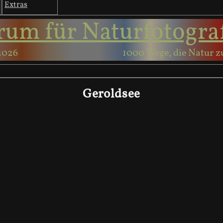
Extras
rum für Naturfotogra
2026
1000 Wege, die Natur z
Geroldsee