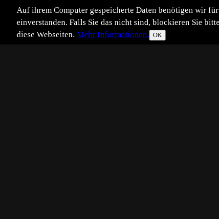
Auf ihrem Computer gespeicherte Daten benötigen wir für 
einverstanden. Falls Sie das nicht sind, blockieren Sie b
diese Webseiten.
Mehr Informationen.
OK
Eingestellt:
2017-07-13
Aufgenommen:
2017
MS
©
Michael Schwarzmüller
Bei meiner letzten Tour an den Ge
mir diese Aufnahme mit der tollen
Ansichten: