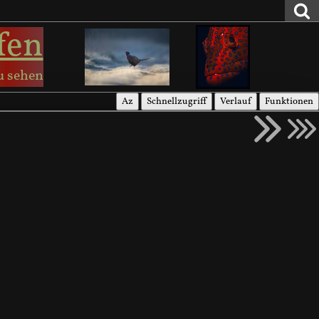
fen
u sehen
Az
Schnellzugriff
Verlauf
Funktionen