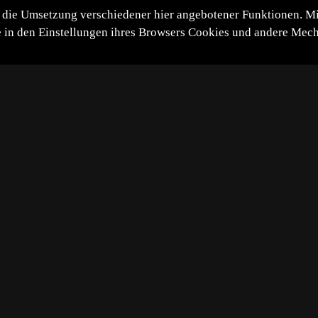
die Umsetzung verschiedener hier angebotener Funktionen. Mit 
itte in den Einstellungen ihres Browsers Cookies und andere Me
*
**
***
****
Vollbild
Bild teilen
-06-17
roldsee hatten wir zum Sonnenaufgang kaum schönes Licht,
 Spiegelung.
47 durch Benutzer
Technik:
Brennw
290 durch Gäste
1/640 S