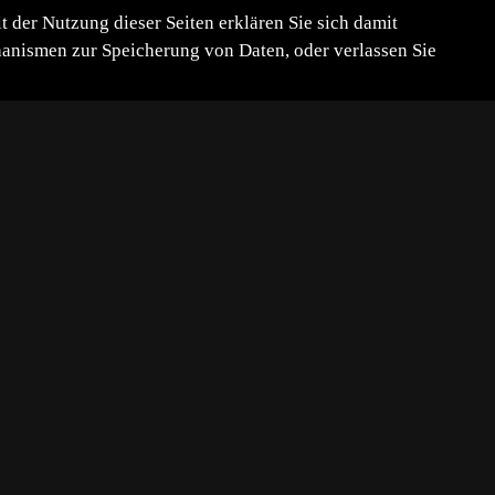
der Nutzung dieser Seiten erklären Sie sich damit
chanismen zur Speicherung von Daten, oder verlassen Sie
 jedoch einige Zeit später gelang
eite 19mm
ekunden, F/10, ISO 100