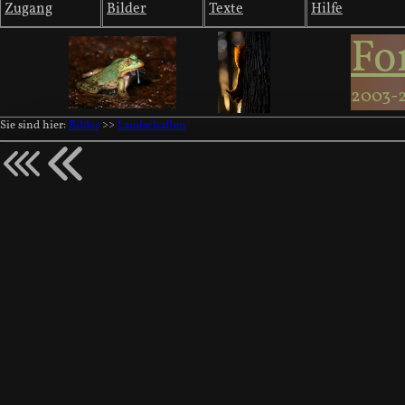
Zugang
Bilder
Texte
Hilfe
Fo
2003-
Sie sind hier:
Bilder
>>
Landschaften