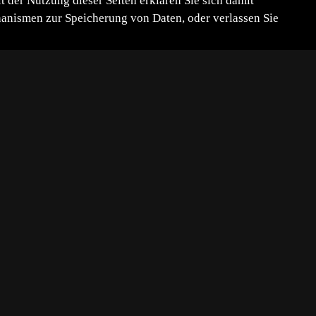
der Nutzung dieser Seiten erklären Sie sich damit
chanismen zur Speicherung von Daten, oder verlassen Sie
bses dieser ohne Eier erschien.
gt und in der Wohnhöhle deponiert