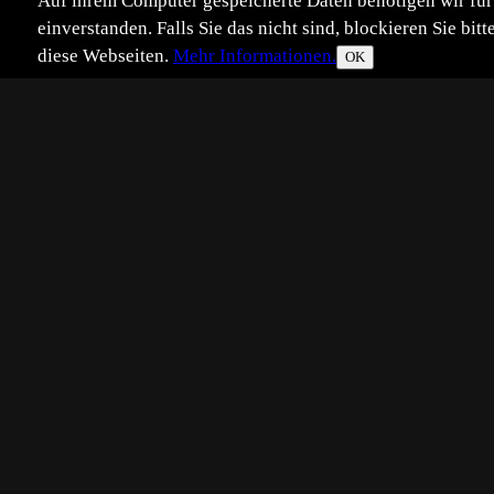
Auf ihrem Computer gespeicherte Daten benötigen wir für 
einverstanden. Falls Sie das nicht sind, blockieren Sie b
diese Webseiten.
Mehr Informationen.
OK
Eingestellt:
2016-11-19
Aufgenommen:
2011
KG
©
Karlheinz Grosch
Fangschreckenkrebs (Schmetterer)
Etwas gewundert haben wir uns, al
Einige Tage später war der Nachwu
werden.
Lembeh Strait, Nord-Sulawesi/Ind