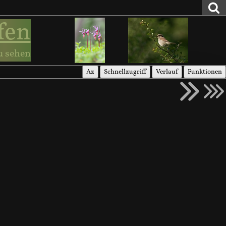
fen
u sehen
Az
Schnellzugriff
Verlauf
Funktionen