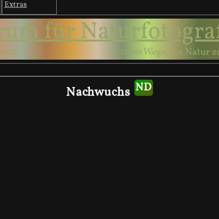
Extras
rum für Naturfotogra
2026
1000 Wege, die Natur z
Nachwuchs