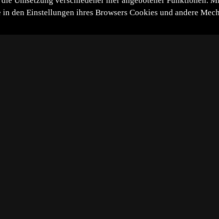
die Umsetzung verschiedener hier angebotener Funktionen. Mit 
itte in den Einstellungen ihres Browsers Cookies und andere Me
*
**
***
****
Vollbild
Bild teilen
-04-19
 mit Eiern.
s bei einem erneuten Tauchgang an der Wohnhöhle des Kre
chs wieder am Körper. Vermutlich können die Eier abgele
onesien. Tauchplatz TK 3