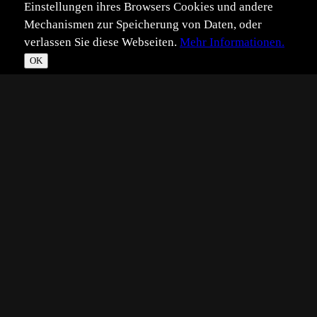
Einstellungen ihres Browsers Cookies und andere
Mechanismen zur Speicherung von Daten, oder
verlassen Sie diese Webseiten.
Mehr Informationen.
OK
*
**
***
****
Vollbild
Bild teilen
Eingestellt:
2016-09-18
Aufgenommen:
2016-08-07
GA
©
Guido Alfes
Hier zeige eich einen Bläuling (denke mal der
Hauhechelbläuling) an Heidekraut von Mitte August. Das
direkte Gegenlicht habe ich mit einem Goldreflektor
zurückgeworfen um die Helligkeit einigermaßen zu
erhalten und vor allem die Wärme wiederzugeben, die in