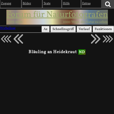
Zugang
Bilder
Texte
Hilfe
Extras
Forum für Naturfotografen
2003-2026
1000 Wege, die Natur zu sehen
Wirbellose
Az
Schnellzugriff
Verlauf
Funktionen
Bläuling an Heidekraut