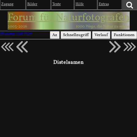
Zugang
Bilder
Texte
Hilfe
Extras
Forum für Naturfotografen
2003-2026
1000 Wege, die Natur zu sehen
Pflanzen und Pilze
Az
Schnellzugriff
Verlauf
Funktionen
Distelsamen