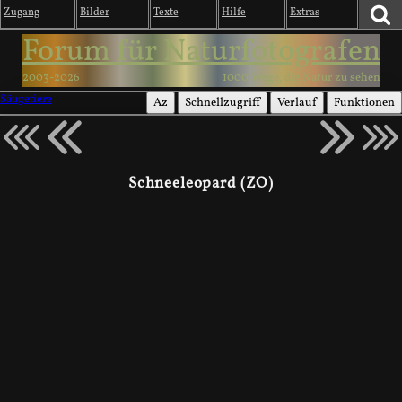
Zugang
Bilder
Texte
Hilfe
Extras
Forum für Naturfotografen
2003-2026
1000 Wege, die Natur zu sehen
Säugetiere
Az
Schnellzugriff
Verlauf
Funktionen
Schneeleopard (ZO)