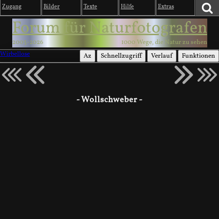
Zugang
Bilder
Texte
Hilfe
Extras
Forum für Naturfotografen
2003-2026
1000 Wege, die Natur zu sehen
Wirbellose
Az
Schnellzugriff
Verlauf
Funktionen
- Wollschweber -