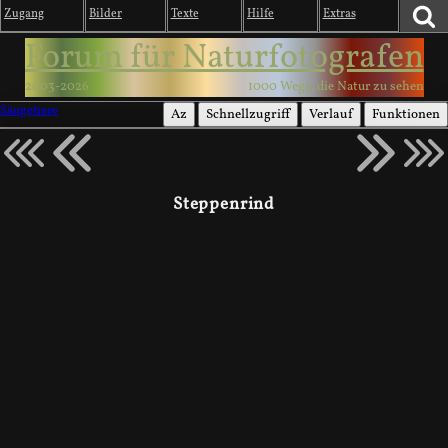
Zugang
Bilder
Texte
Hilfe
Extras
Forum für Naturfotografen
2003-2026
1000 Wege, die Natur zu sehen
Säugetiere
Az
Schnellzugriff
Verlauf
Funktionen
Steppenrind