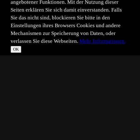
angebotener Funktionen. Mit der Nutzung dieser
Seiten erklären Sie sich damit einverstanden. Falls
Sie das nicht sind, blockieren Sie bitte in den
Einstellungen ihres Browsers Cookies und andere
Mechanismen zur Speicherung von Daten, oder
verlassen Sie diese Webseiten.
Mehr Informationen.
OK
*
**
***
****
Vollbild
Bild teilen
Eingestellt:
2007-05-09
JS
©
Joachim Schmid
Steppenrind Neusiedlersee 2007