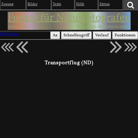
Zugang
Bilder
Texte
Hilfe
Extras
Forum für Naturfotografen
2003-2026
1000 Wege, die Natur zu sehen
Wirbellose
Az
Schnellzugriff
Verlauf
Funktionen
Transportflug (ND)