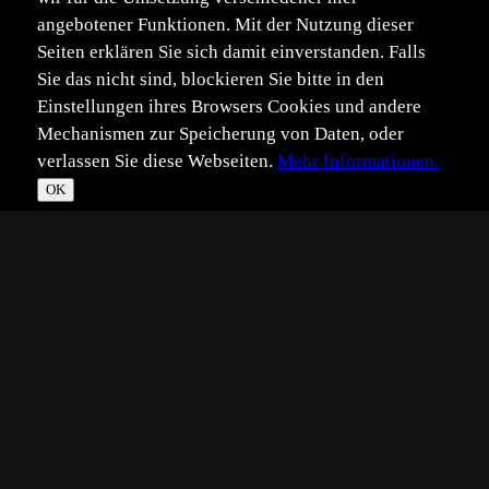
angebotener Funktionen. Mit der Nutzung dieser
Seiten erklären Sie sich damit einverstanden. Falls
Sie das nicht sind, blockieren Sie bitte in den
Einstellungen ihres Browsers Cookies und andere
Mechanismen zur Speicherung von Daten, oder
verlassen Sie diese Webseiten.
Mehr Informationen.
OK
*
**
***
****
Vollbild
Bild teilen
Eingestellt:
2006-08-01
KR
©
Karl Rauch
noch ein Bild aus meinen Versuchen Wespen im Flug