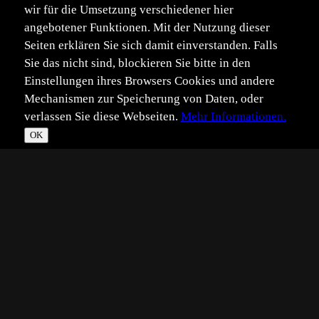
wir für die Umsetzung verschiedener hier
angebotener Funktionen. Mit der Nutzung dieser
Seiten erklären Sie sich damit einverstanden. Falls
Sie das nicht sind, blockieren Sie bitte in den
Einstellungen ihres Browsers Cookies und andere
Mechanismen zur Speicherung von Daten, oder
verlassen Sie diese Webseiten.
Mehr Informationen.
OK
*
**
***
****
Vollbild
Bild teilen
Eingestellt:
2010-07-31
JG
©
Josef Gaspers
Brauner waldvogel oder auch Schornsteinfeger genannt;