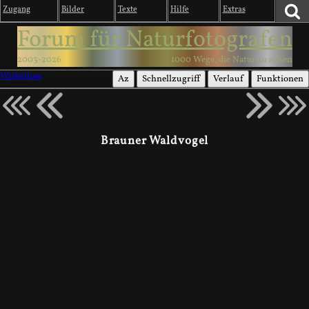
Zugang
Bilder
Texte
Hilfe
Extras
Forum für Naturfotografen
2003-2026
1000 Wege, die Natur zu sehen
Wirbellose
Az
Schnellzugriff
Verlauf
Funktionen
Brauner Waldvogel