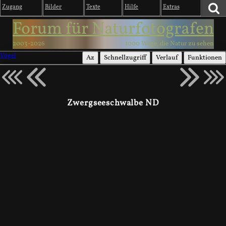
Zugang
Bilder
Texte
Hilfe
Extras
Forum für Naturfotografen
2003-2026
1000 Wege, die Natur zu sehen
Vögel
Az
Schnellzugriff
Verlauf
Funktionen
Zwergseeschwalbe ND