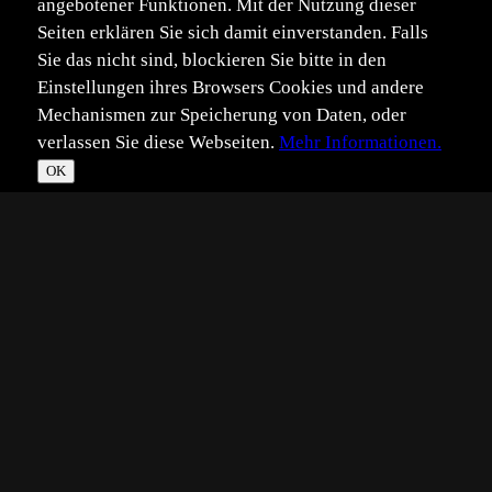
angebotener Funktionen. Mit der Nutzung dieser
Seiten erklären Sie sich damit einverstanden. Falls
Sie das nicht sind, blockieren Sie bitte in den
Einstellungen ihres Browsers Cookies und andere
Mechanismen zur Speicherung von Daten, oder
verlassen Sie diese Webseiten.
Mehr Informationen.
OK
*
**
***
****
Vollbild
Bild teilen
Eingestellt:
2006-06-22
OK
©
Olaf Krause
Zwergseeschwalbe beim Start aus dem Wasser.