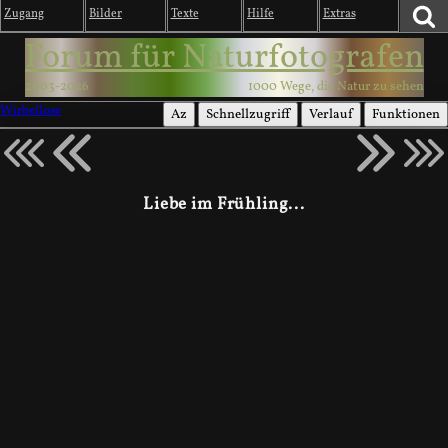
Zugang
Bilder
Texte
Hilfe
Extras
Forum für Naturfotografen
2003-2026
1000 Wege, die Natur zu sehen
Wirbellose
Az
Schnellzugriff
Verlauf
Funktionen
Liebe im Frühling...