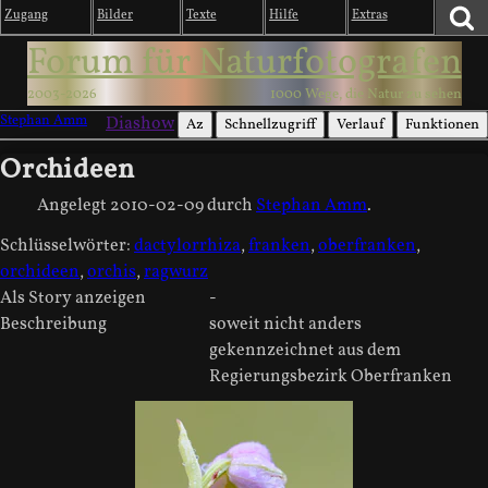
Zugang
Bilder
Texte
Hilfe
Extras
Forum für Naturfotografen
2003-2026
1000 Wege, die Natur zu sehen
Stephan Amm
Diashow
Az
Schnellzugriff
Verlauf
Funktionen
Orchideen
Angelegt
2010-02-09
durch
Stephan Amm
.
Schlüsselwörter:
dactylorrhiza
,
franken
,
oberfranken
,
orchideen
,
orchis
,
ragwurz
Als Story anzeigen
-
Beschreibung
soweit nicht anders
gekennzeichnet aus dem
Regierungsbezirk Oberfranken