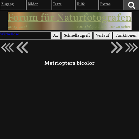
Zugang
Bilder
Texte
Hilfe
Extras
Forum für Naturfotografen
2003-2026
1000 Wege, die Natur zu sehen
Wirbellose
Az
Schnellzugriff
Verlauf
Funktionen
Metrioptera bicolor