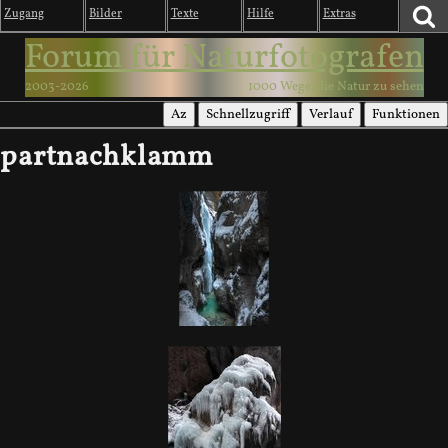
Zugang
Bilder
Texte
Hilfe
Extras
Forum für Naturfotografen
2003-2026
1000 Wege, die Natur zu sehen
Az
Schnellzugriff
Verlauf
Funktionen
partnachklamm