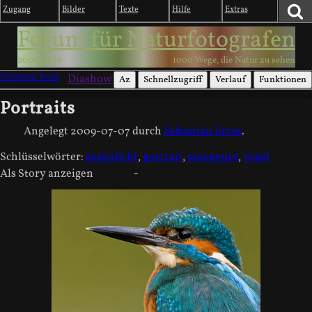
Zugang
Bilder
Texte
Hilfe
Extras
Forum für Naturfotografen
2003-2026
1000 Wege, die Natur zu sehen
Sebastian Erras
Diashow
Az
Schnellzugriff
Verlauf
Funktionen
Portraits
Angelegt
2009-07-07
durch
Sebastian Erras
.
Schlüsselwörter:
gegenlicht
,
portrait
,
saeugetier
,
vogel
Als Story anzeigen
-