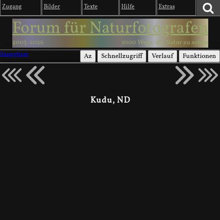
Zugang
Bilder
Texte
Hilfe
Extras
Forum für Naturfotografen
2003-2026
1000 Wege, die Natur zu sehen
Säugetiere
Az
Schnellzugriff
Verlauf
Funktionen
Kudu, ND