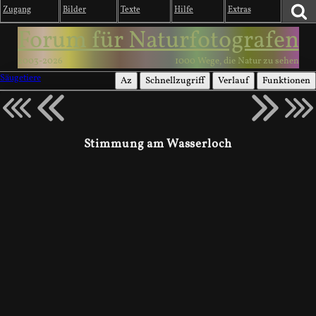
Zugang
Bilder
Texte
Hilfe
Extras
Forum für Naturfotografen
2003-2026
1000 Wege, die Natur zu sehen
Säugetiere
Az
Schnellzugriff
Verlauf
Funktionen
Stimmung am Wasserloch