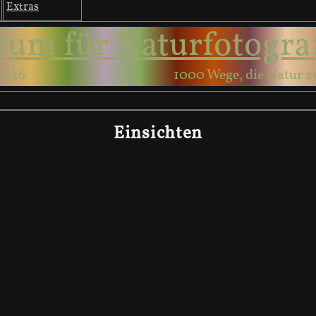
Extras
rum für Naturfotogra
2026
1000 Wege, die Natur z
Einsichten