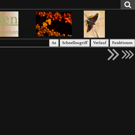
fen
u sehen
Az
Schnellzugriff
Verlauf
Funktionen