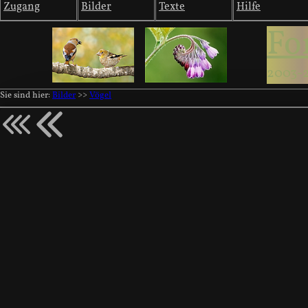
Zugang
Bilder
Texte
Hilfe
Fo
2003-
Sie sind hier:
Bilder
>>
Vögel