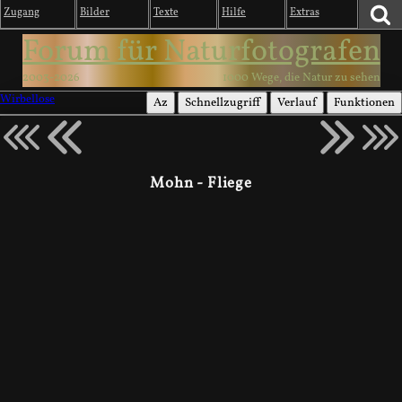
Zugang
Bilder
Texte
Hilfe
Extras
Forum für Naturfotografen
2003-2026
1000 Wege, die Natur zu sehen
Wirbellose
Az
Schnellzugriff
Verlauf
Funktionen
Mohn - Fliege