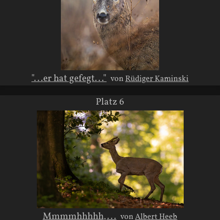
"...er hat gefegt..."
von
Rüdiger Kaminski
Platz 6
Mmmmhhhhh,...
von
Albert Heeb