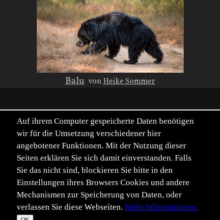
Balu
von
Heike Sommer
Auf ihrem Computer gespeicherte Daten benötigen
Teilnehmer an der Abstimmung waren:
wir für die Umsetzung verschiedener hier
Albert Heeb
,
Barbara Fimpel
,
Dagmar Schorer
,
Eike Mross
,
angebotener Funktionen. Mit der Nutzung dieser
Helmut Kirschner
,
Julius Jean Jantzer
,
Kerstin Göthel
,
Martin
Seiten erklären Sie sich damit einverstanden. Falls
Hainz
,
Matthias Schön
,
Robert Bour
,
Robert Goppelt
,
Tatjana
Sie das nicht sind, blockieren Sie bitte in den
Senz
,
Thomas Wester
,
Werner Fichtel
,
Wilhelm Waltermann
,
Einstellungen ihres Browsers Cookies und andere
Wolfgang Omert
(16 insgesamt)
Mechanismen zur Speicherung von Daten, oder
Herleitung zeigen
verlassen Sie diese Webseiten.
Mehr Informationen.
©
OK