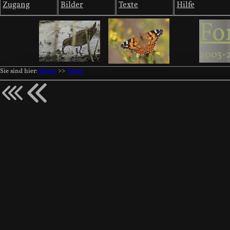
Zugang
Bilder
Texte
Hilfe
Fo
2003-
Sie sind hier:
Bilder
>>
Vögel