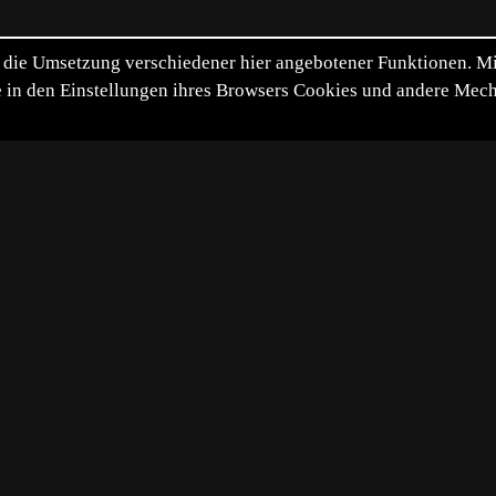
die Umsetzung verschiedener hier angebotener Funktionen. Mit 
itte in den Einstellungen ihres Browsers Cookies und andere Me
*
**
***
****
Vollbild
Bild teilen
26-04-22
 da.
atzierung: 17
Zu den Tophits
Technik:
Cano