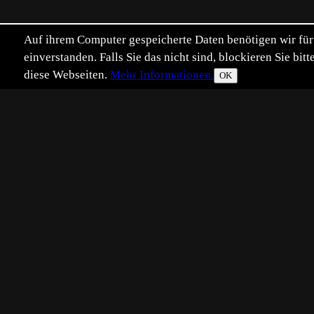
Auf ihrem Computer gespeicherte Daten benötigen wir für 
einverstanden. Falls Sie das nicht sind, blockieren Sie b
diese Webseiten.
Mehr Informationen.
OK
Eingestellt:
2026-04-23
Aufgenommen:
20
VV
©
Volodymyr Voloshchenko
Winzige grüne Blättern sind schon
Platzierungen:
Beste Tophit-Pl