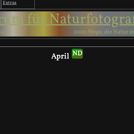
Extras
rum für Naturfotogra
2026
1000 Wege, die Natur z
April