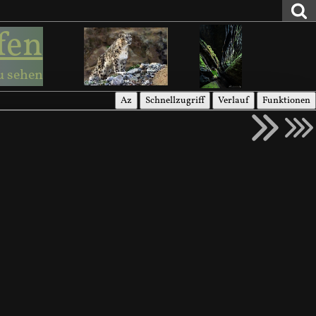
fen
u sehen
Az
Schnellzugriff
Verlauf
Funktionen