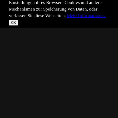
Einstellungen ihres Browsers Cookies und andere
Mechanismen zur Speicherung von Daten, oder
verlassen Sie diese Webseiten.
Mehr Informationen.
OK
*
**
***
****
Vollbild
Bild teilen
Eingestellt:
2026-03-28
Aufgenommen:
2026-03-28
ET
©
Erich Tomschi
im Schneegestöber, vom Auto fotografiert.
Technik:
NIKON Z 8, 1120mm
1/800s, F/9, ISO 4000, 1120mm
Automatische Belichtung, +1 Korrektur