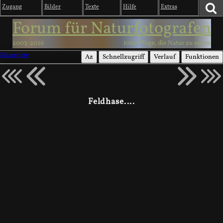
Zugang
Bilder
Texte
Hilfe
Extras
Forum für Naturfotografen
2003-2026
1000 Wege, die Natur zu sehen
Säugetiere
Az
Schnellzugriff
Verlauf
Funktionen
Feldhase....