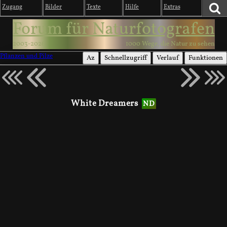
Zugang
Bilder
Texte
Hilfe
Extras
Forum für Naturfotografen
2003-2026
1000 Wege, die Natur zu sehen
Pflanzen und Pilze
Az
Schnellzugriff
Verlauf
Funktionen
White Dreamers