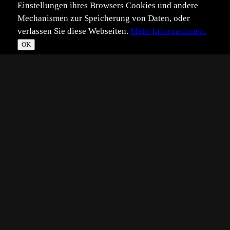
Einstellungen ihres Browsers Cookies und andere
Mechanismen zur Speicherung von Daten, oder
verlassen Sie diese Webseiten.
Mehr Informationen.
OK
*
**
***
****
Vollbild
Bild teilen
Eingestellt:
2026-03-26
Aufgenommen:
2026-03-19
VD
©
Volker Dörr
Kamera auf dem Boden und durch mehrere Blüten
"hindurch" fotografiert.
Dafür ist das Altglas, finde ich, bestens geeignet.
Technik: