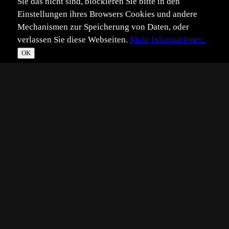
Sie das nicht sind, blockieren Sie bitte in den
Einstellungen ihres Browsers Cookies und andere
Mechanismen zur Speicherung von Daten, oder
verlassen Sie diese Webseiten.
Mehr Informationen.
OK
*
**
***
****
Vollbild
Bild teilen
Eingestellt:
2025-12-30
Aufgenommen:
2025-12-17
ML
©
Micha Lang
die Sonne erhellt die schönen Buchenblätter...
Technik:
1/1600s, F/3.5, ISO 125, 25.7mm (etwa 70mm Kleinbild)
Manuelle Belichtung