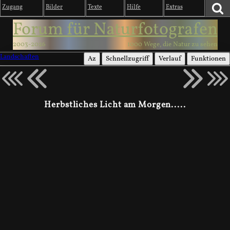
Zugang
Bilder
Texte
Hilfe
Extras
Forum für Naturfotografen
2003-2026
1000 Wege, die Natur zu sehen
Landschaften
Az
Schnellzugriff
Verlauf
Funktionen
Herbstliches Licht am Morgen.....