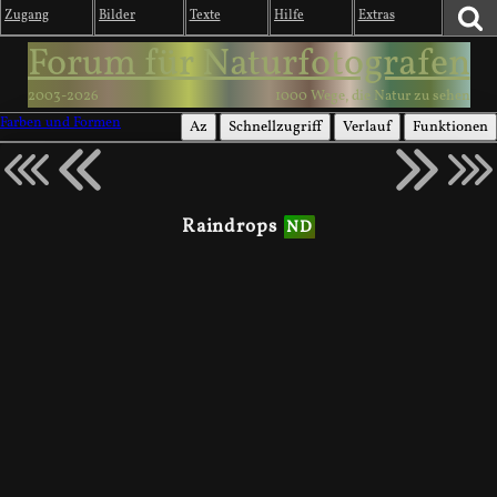
Zugang
Bilder
Texte
Hilfe
Extras
Forum für Naturfotografen
2003-2026
1000 Wege, die Natur zu sehen
Farben und Formen
Az
Schnellzugriff
Verlauf
Funktionen
Raindrops